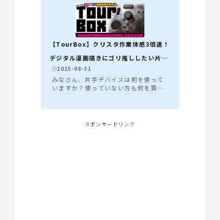
【TourBox】クリスタ作業体感3倍速！
デジタル漫画描きにゴリ推ししたい片手
️
2025-08-31
デバイ...
みなさん、片手デバイスは何を使って
いますか？使っていない方も何を買お
うか悩んでいる方ももう使ってるとい
う方にも是非！お勧めしたいのがTour
Boxシリーズ!!!(筆者はElite Plusを愛
用)以前書いたWACOM製片手デバイス
スポンサードリンク
EKRemoteの記事がとても多く読んで
いただけているので、私個人としてはE
KRemoteよりもお勧めしたいTourBo
xシリーズの、推しポイントとクリスタ
ことCLIP STUDIO PAINT EXにお勧め
な使い方をまとめてみました。EKRem
oteの紹介記事はこちらをご覧くださ
い▼※この記事はアフィリエイトリン
クを使用しております。が、回し...