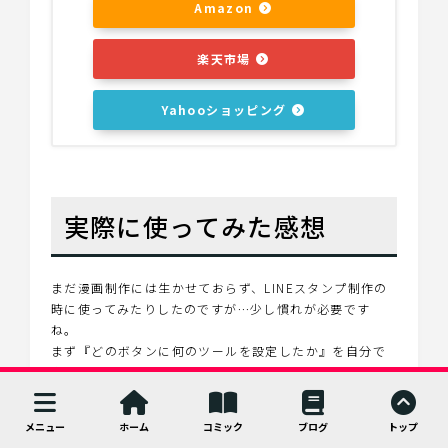
Amazon
楽天市場
Yahooショッピング
実際に使ってみた感想
まだ漫画制作には生かせておらず、LINEスタンプ制作の
時に使ってみたりしたのですが…少し慣れが必要です
ね。
まず『どのボタンに何のツールを設定したか』を自分で
覚えないと話になりません
ｗｗｗ
使っていくうちに慣れていくのかな…慣れれば『画面上
でペンを動かして目的のツールをタッチして…』という
メニュー
ホーム
コミック
ブログ
トップ
作業をなくすことができるので良い機材だとは思うので