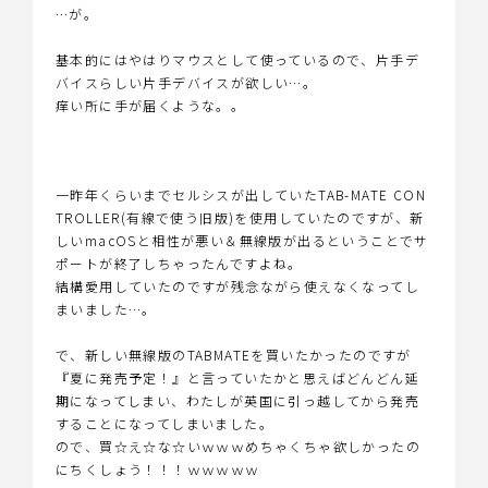
…が。
基本的にはやはりマウスとして使っているので、片手デ
バイスらしい片手デバイスが欲しい…。
痒い所に手が届くような。。
一昨年くらいまでセルシスが出していたTAB-MATE CON
TROLLER(有線で使う旧版)を使用していたのですが、新
しいmacOSと相性が悪い＆無線版が出るということでサ
ポートが終了しちゃったんですよね。
結構愛用していたのですが残念ながら使えなくなってし
まいました…。
で、新しい無線版のTABMATEを買いたかったのですが
『夏に発売予定！』と言っていたかと思えばどんどん延
期になってしまい、わたしが英国に引っ越してから発売
することになってしまいました。
ので、買☆え☆な☆いｗｗｗめちゃくちゃ欲しかったの
にちくしょう！！！ｗｗｗｗｗ