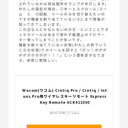
されているかは該当箇所のランプが点灯します。
わたしの設定の場合、①オートスクロール/ズー
ム と ②回転 ツールのみを切り替えたいの
ですが機能を割り当てていない③にまで順番が
回ってきてしまいます。
この辺なんとかなんないのかな…ということでタ
ッチホイールはあまり使わず画面上のナビゲー
ター使ってしまうことが多いです。
機能を割り当てていない状態(わたしの例でいう
と③の状態)でホイールを回すと『ポン！ポポポ
ポポポポポポポ！！！』という警告音がなりま
す。
非常に鬱陶しい
。
Wacom(ワコム) Cintiq Pro / Cintiq / Int
uos Pro用ワイヤレスキーリモート Express
Key Remote ACK411050
WACOM(ワコム)