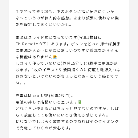
手で持って使う場合、下のボタンに指が届きにくいか
な〜というのが個人的な感想。あまり頻繁に使わない機
能を設定しておくといいかも。
電源はスライド式となっています(写真1枚目)。
EK Remoteの下にあります。ボタンをどれか押せば勝手
に電源が入る…とかだと嬉しいのですが残念ながらそん
な機能はありません
しばらく使っていないと(体感15分ほど)勝手に電源が落
ちます。1枚のイラストや漫画描くのに何度も電源入れな
おさないといけないのがちょっとなぁ…という感じです
ね。。
充電はMicro USB(写真2枚目)。
電池の持ちは結構いいと思います
どれくらい使えるかはちょっと見てないのですが、しば
らく放置してても使いたいとき使える感じですね。
使わないでしばらく放置するのであればそのタイミング
で充電しておくのが安心です。