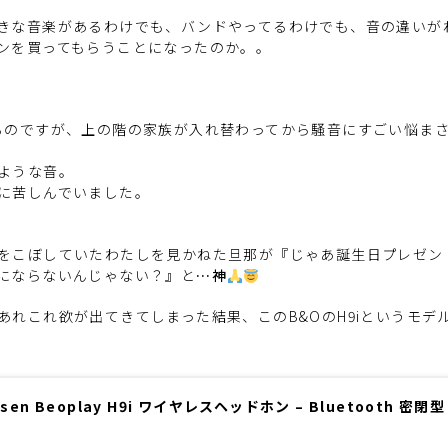
きな音楽があるわけでも、バンドやってるわけでも、音の違いが
ンを買ってもらうことになったのか。。
るのですが、上の階の家族が入れ替わってから騒音にすごい悩ま
ような音。
に苦しんでいました。
をこぼしていたわたしを見かねた旦那が『じゃあ誕生日プレゼン
にならないんじゃない？』と
…神
れこれ欲が出てきてしまった結果、このB&OのH9iというモデ
ufsen Beoplay H9i ワイヤレスヘッドホン – Bluetooth 密閉