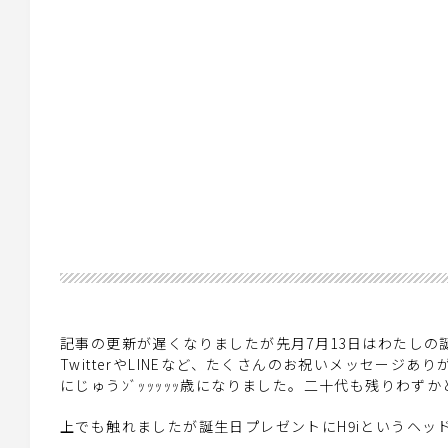
記事の更新が遅くなりましたが先月7月13日はわたしの
TwitterやLINEなど、たくさんのお祝いメッセージあ
にじゅうﾝﾞｯｯｯｯｯ歳になりました。二十代も残りわず
上でも触れましたが誕生日プレゼントにH9iというヘ