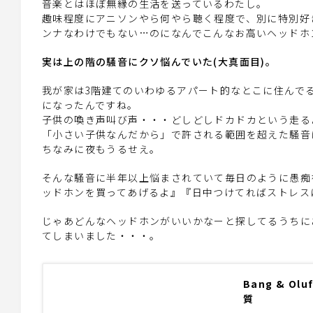
音楽とはほぼ無縁の生活を送っているわたし。
趣味程度にアニソンやら何やら聴く程度で、別に特別好
ンナなわけでもない…のになんでこんなお高いヘッドホ
実は上の階の騒音にクソ悩んでいた(大真面目)。
我が家は3階建てのいわゆるアパート的なとこに住んで
になったんですね。
子供の喚き声叫び声・・・どしどしドカドカという走る
「小さい子供なんだから」で許される範囲を超えた騒音
ちなみに夜もうるせえ。
そんな騒音に半年以上悩まされていて毎日のように愚痴
ッドホンを買ってあげるよ』『日中つけてればストレス
じゃあどんなヘッドホンがいいかなーと探してるうちにあ
てしまいました・・・。
Bang & Ol
質