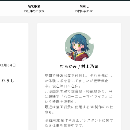
WORK
MAIL
お仕事のご依頼
お問い合わせ
た
03月04日
むらかみ / 村上乃司
英国で妊娠出産を経験し、それを元にし
くれまし
た体験レポを書いてましたが更新停止
中。現在は日本在住。
元漫画家志望で受賞歴・掲載歴あり。今
は趣味で『ハローニューマイライフ』と
いう漫画を連載中。
最近は漫画背景に使用する3D制作のお仕
事も。
漫画用3D制作や漫画アシスタントに関す
るお仕事を募集中です。