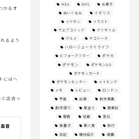
IKEA
NHS
お菓子
わかるオ
イギリス
ぬいぐるみ
イヤホン
イラスト
ウェブコミック
グリザイユ
グルメ
チコリータ
されるよう
ハローニューマイライフ
ビフォーアフター
ポケカ
ポケモン
ポケモンGO
ポケモンカード
トにはヘ
ポケモンセンター
メイキング
メモ
レビュー
ロンドン
ルと出会っ
予告
出産
創作漫画
創作語り
厚塗り
商業誌
報告
妊娠
宣伝
後書き
型 高音
新人賞
旅行
漫画
日記
機材紹介