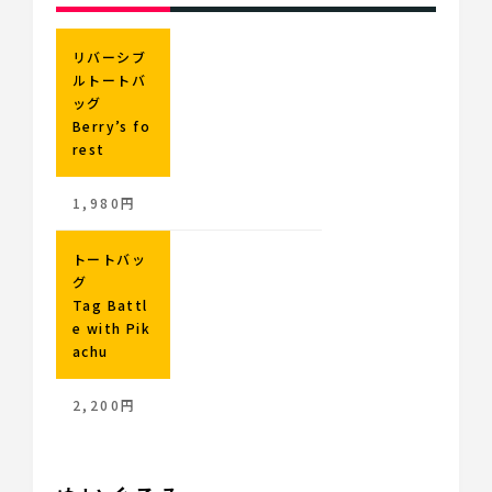
リバーシブ
ルトートバ
ッグ
Berry’s fo
rest
1,980円
トートバッ
グ
Tag Battl
e with Pik
achu
2,200円