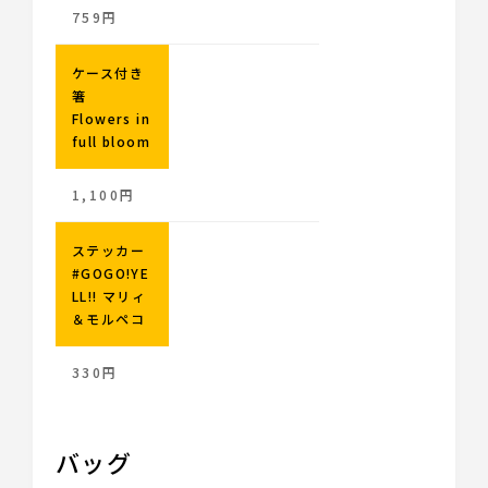
759円
ケース付き
箸
Flowers in
full bloom
1,100円
ステッカー
#GOGO!YE
LL!! マリィ
＆モルペコ
330円
バッグ