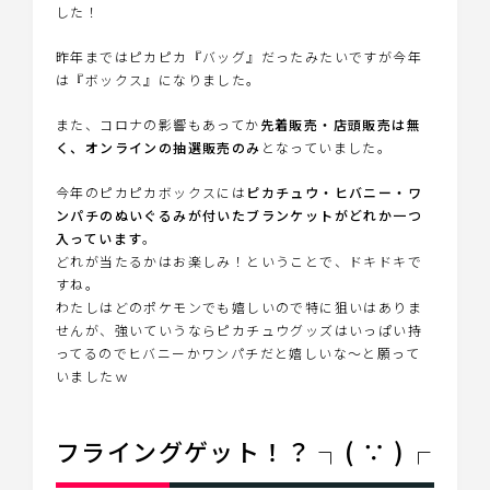
した！
昨年まではピカピカ『バッグ』だったみたいですが今年
は『ボックス』になりました。
また、コロナの影響もあってか
先着販売・店頭販売は無
く、オンラインの抽選販売のみ
となっていました。
今年のピカピカボックスには
ピカチュウ・ヒバニー・ワ
ンパチのぬいぐるみが付いたブランケットがどれか一つ
入っています
。
どれが当たるかはお楽しみ！ということで、ドキドキで
すね。
わたしはどのポケモンでも嬉しいので特に狙いはありま
せんが、強いていうならピカチュウグッズはいっぱい持
ってるのでヒバニーかワンパチだと嬉しいな〜と願って
いましたｗ
フライングゲット！？ ┐( ∵ )┌