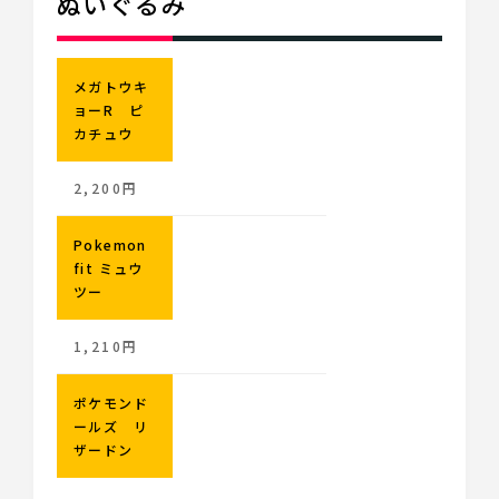
ぬいぐるみ
メガトウキ
ョーR ピ
カチュウ
2,200円
Pokemon
fit ミュウ
ツー
1,210円
ポケモンド
ールズ リ
ザードン