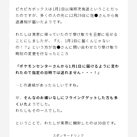
ピカピカボックスは1月1日以降順次発送ということだっ
たのですが、多くの人の元に12月29日に佐●さんから発
送通知が届いたようです。
わたしは実家に帰っていたので受け取りを旦那に任せる
ことにしましたが、『え、1月1日に届くんじゃない
の！？』という方が佐●さんに問い合わせたり受け取り
時刻の変更を行なったところ
『
ポケモンセンターさんから1月1日に届けるように言わ
れたので指定の日時では送れません・・・！
』
…との連絡があったらしいですね。
が、
そんなのお構いなしにフライングゲットした方も多
くいた
ようでした。
わたしもその一人でした。
ということで、わたしが実際に開封したのは30日です。
スポンサードリンク