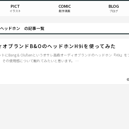
PICT
COMIC
BLOG
イラスト
創作漫画
ブログ
ヘッドホン の記事一覧
ィオブランドB&OのヘッドホンH9iを使ってみた
トにBang & Olufsenというオサレ高級オーディオブランドのヘッドホン『H9i』
、その使用感について触れてみたいと思います。 …