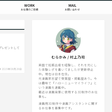
WORK
MAIL
お仕事のご依頼
お問い合わせ
をプレゼントして
むらかみ / 村上乃司
英国で妊娠出産を経験し、それを元にし
2019年08月28日
た体験レポを書いてましたが更新停止
中。現在は日本在住。
元漫画家志望で受賞歴・掲載歴あり。今
は趣味で『ハローニューマイライフ』と
いう漫画を連載中。
最近は漫画背景に使用する3D制作のお仕
事も。
漫画用3D制作や漫画アシスタントに関す
るお仕事を募集中です。