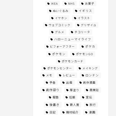
IKEA
NHS
お菓子
イギリス
ぬいぐるみ
イヤホン
イラスト
ウェブコミック
グリザイユ
グルメ
チコリータ
ハローニューマイライフ
ビフォーアフター
ポケカ
ポケモン
ポケモンGO
ポケモンカード
ポケモンセンター
メイキング
メモ
レビュー
ロンドン
予告
出産
創作漫画
創作語り
厚塗り
商業誌
報告
妊娠
宣伝
後書き
新人賞
旅行
漫画
日記
機材紹介